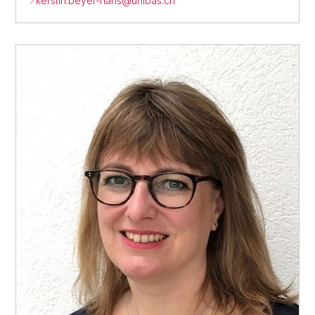
kerstin.beyer-hans@
unibas.ch