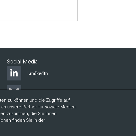
Social Media
LindkedIn
BlueSky
en zu können und die Zugriffe auf
n unsere Partner für soziale Medien,
YouTube
aten zusammen, die Sie ihnen
ionen finden Sie in der
Instagram