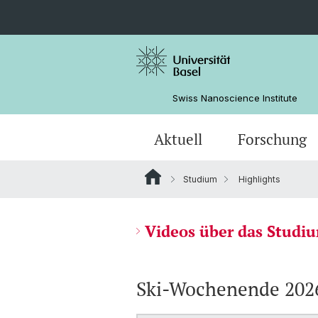
Swiss Nanoscience Institute
Aktuell
Forschung
Studium
Highlights
SNI-Mitglieder
Erfolgsgeschichten
Netzwerk
Allgemeine Informationen
Nano Imaging Lab
Angebote
Angewandte Forschung
ANAXAM
Organisation
Masterstudium
Aktuelle Medienmitteilungen/Posts
Videos über das Studi
Kummerkasten
Veranstaltungen
Ski-Wochenende 202
Masterfeier
Bilder