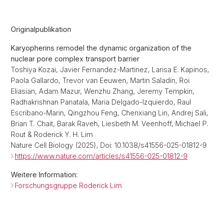
Originalpublikation
Karyopherins remodel the dynamic organization of the
nuclear pore complex transport barrier
Toshiya Kozai, Javier Fernandez-Martinez, Larisa E. Kapinos,
Paola Gallardo, Trevor van Eeuwen, Martin Saladin, Roi
Eliasian, Adam Mazur, Wenzhu Zhang, Jeremy Tempkin,
Radhakrishnan Panatala, Maria Delgado-Izquierdo, Raul
Escribano-Marin, Qingzhou Feng, Chenxiang Lin, Andrej Sali,
Brian T. Chait, Barak Raveh, Liesbeth M. Veenhoff, Michael P.
Rout & Roderick Y. H. Lim
Nature Cell Biology
(2025), Doi: 10.1038/s41556-025-01812-9
https://www.nature.com/articles/s41556-025-01812-9
Weitere Information:
Forschungsgruppe Roderick Lim