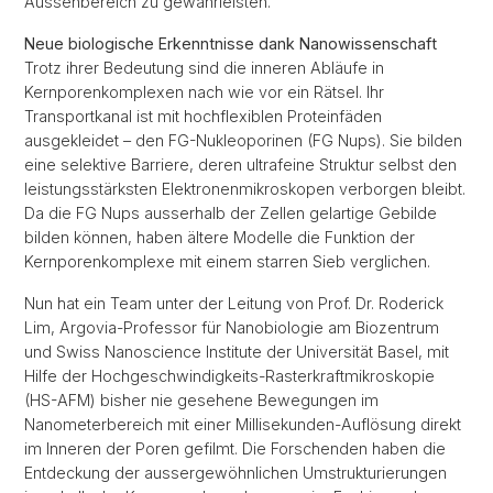
Aussenbereich zu gewährleisten.
Neue biologische Erkenntnisse dank Nanowissenschaft
Trotz ihrer Bedeutung sind die inneren Abläufe in
Kernporenkomplexen nach wie vor ein Rätsel. Ihr
Transportkanal ist mit hochflexiblen Proteinfäden
ausgekleidet – den FG-Nukleoporinen (FG Nups). Sie bilden
eine selektive Barriere, deren ultrafeine Struktur selbst den
leistungsstärksten Elektronenmikroskopen verborgen bleibt.
Da die FG Nups ausserhalb der Zellen gelartige Gebilde
bilden können, haben ältere Modelle die Funktion der
Kernporenkomplexe mit einem starren Sieb verglichen.
Nun hat ein Team unter der Leitung von Prof. Dr. Roderick
Lim, Argovia-Professor für Nanobiologie am Biozentrum
und Swiss Nanoscience Institute der Universität Basel, mit
Hilfe der Hochgeschwindigkeits-Rasterkraftmikroskopie
(HS-AFM) bisher nie gesehene Bewegungen im
Nanometerbereich mit einer Millisekunden-Auflösung direkt
im Inneren der Poren gefilmt. Die Forschenden haben die
Entdeckung der aussergewöhnlichen Umstrukturierungen