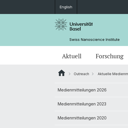
English
Swiss Nanoscience Institute
Aktuell
Forschung
Outreach
Aktuelle Medienmi
SNI-Mitglieder
Erfolgsgeschichten
Netzwerk
Allgemeine Informationen
Nano Imaging Lab
Angebote
Medienmitteilungen 2026
Angewandte Forschung
ANAXAM
Organisation
Masterstudium
Aktuelle Medienmitteilungen/Pos
Medienmitteilungen 2023
Kummerkasten
Veranstaltungen
Medienmitteilungen 2020
Masterfeier
Bilder