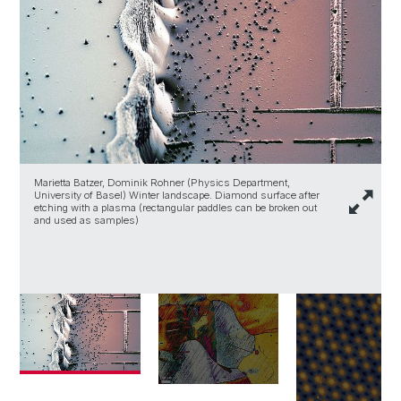
Marietta Batzer, Dominik Rohner (Physics Department,
University of Basel) Winter landscape. Diamond surface after
G
etching with a plasma (rectangular paddles can be broken out
B
and used as samples)
v
n