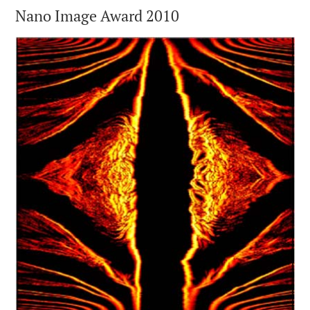
Nano Image Award 2010
P