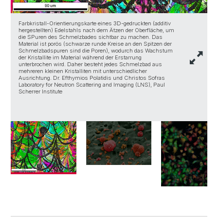
Farbkristall-Orientierungskarte eines 3D-gedruckten (additiv
hergestellten) Edelstahls nach dem Ätzen der Oberfläche, um
G
die SPuren des Schmelzbades sichtbar zu machen. Das
Z
Material ist porös (schwarze runde Kreise an den Spitzen der
V
Schmelzbadspuren sind die Poren), wodurch das Wachstum
N
der Kristallite im Material während der Erstarrung
S
unterbrochen wird. Daher besteht jedes Schmelzbad aus
mehreren kleinen Kristalliten mit unterschiedlicher
Ausrichtung. Dr. Efthymios Polatidis und Christos Sofras
Laboratory for Neutron Scattering and Imaging (LNS), Paul
Scherrer Institute