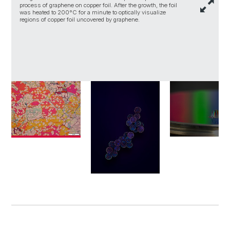
process of graphene on copper foil. After the growth, the foil
was heated to 200°C for a minute to optically visualize
regions of copper foil uncovered by graphene.
V
c
m