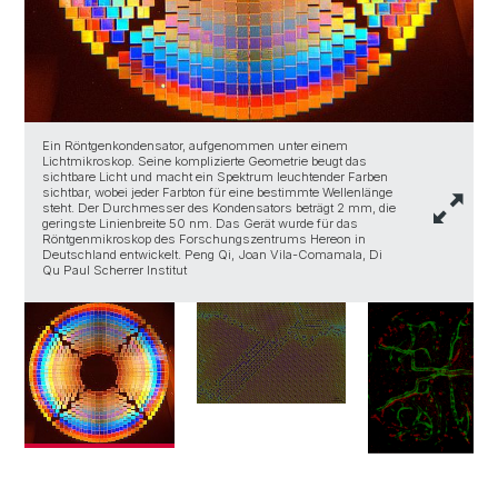
D
m
P
T
Ein Röntgenkondensator, aufgenommen unter einem
G
Lichtmikroskop. Seine komplizierte Geometrie beugt das
a
sichtbare Licht und macht ein Spektrum leuchtender Farben
w
sichtbar, wobei jeder Farbton für eine bestimmte Wellenlänge
L
steht. Der Durchmesser des Kondensators beträgt 2 mm, die
geringste Linienbreite 50 nm. Das Gerät wurde für das
Röntgenmikroskop des Forschungszentrums Hereon in
Deutschland entwickelt. Peng Qi, Joan Vila-Comamala, Di
Qu Paul Scherrer Institut