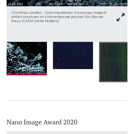
F
t
M
Christmas candles - Scanning electron microscopy image of
A
artifact structures on a hot-embossed polymer film Manuel
Kraus (CSEM Center Muttenz)
Nano Image Award 2020