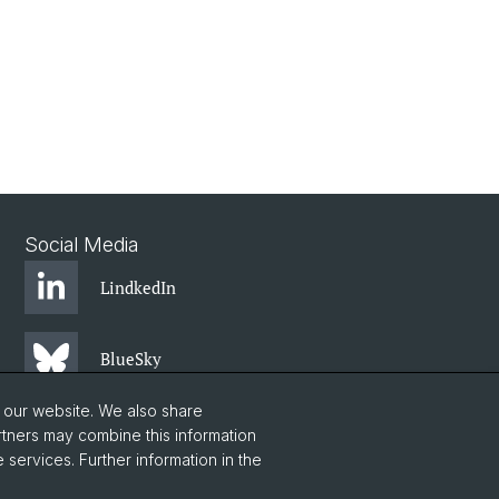
Social Media
LindkedIn
BlueSky
o our website. We also share
YouTube
rtners may combine this information
 services. Further information in the