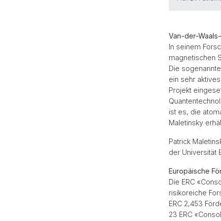
Van-der-Waals-
In seinem Fors
magnetischen S
Die sogenannte
ein sehr aktive
Projekt eingese
Quantentechnolo
ist es, die ato
Maletinsky erhäl
Patrick Maletin
der Universität
Europäische Fö
Die ERC «Conso
risikoreiche Fo
ERC 2,453 Förd
23 ERC «Consoli