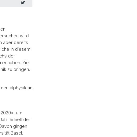
nen
ersuchen wird.
 aber bereits
elche in diesem
ichs der
 erlauben. Ziel
ik zu bringen.
imentalphysik an
n 2020», um
ahr erhielt der
 Davon gingen
sität Basel.