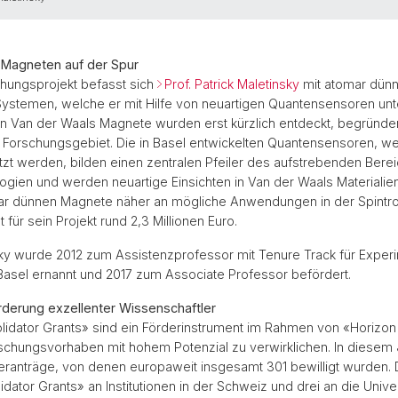
Magneten auf der Spur
chungsprojekt befasst sich
Prof. Patrick Maletinsky
mit atomar dün
ystemen, welche er mit Hilfe von neuartigen Quantensensoren unt
n Van der Waals Magnete wurden erst kürzlich entdeckt, begründen
s Forschungsgebiet. Die in Basel entwickelten Quantensensoren, w
tzt werden, bilden einen zentralen Pfeiler des aufstrebenden Bere
gien und werden neuartige Einsichten in Van der Waals Materialien
mar dünnen Magnete näher an mögliche Anwendungen in der Spintron
t für sein Projekt rund 2,3 Millionen Euro.
sky wurde 2012 zum Assistenzprofessor mit Tenure Track für Exper
 Basel ernannt und 2017 zum Associate Professor befördert.
rderung exzellenter Wissenschaftler
lidator Grants» sind ein Förderinstrument im Rahmen von «Horizo
rschungsvorhaben mit hohem Potenzial zu verwirklichen. In diesem J
eranträge, von denen europaweit insgesamt 301 bewilligt wurden.
dator Grants» an Institutionen in der Schweiz und drei an die Univer