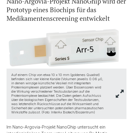
Nano-Argovia-Projekt NanoGhip wird der
Prototyp eines Biochips für das
Medikamentenscreening entwickelt
Auf einem Chip von etwa 10 x 10 mm (goldenes Quadrat)
befinden sich vier kleine Kanäle (Volumen jeweils 0.06 µl),
in denen winzige künstliche Vesikel mit integrierten
Proteinkomplexen platziert werden. Über Biosensoren wird
die Wirkung verschiedener Testsubstanzen auf die
Proteinkomplexe beobachtet. Die Daten geben Aufschluss
über die biologischen Eigenschaften der Testsubstanzen,
was letztendlich Rückschlüsse auf die Wirksamkeit und
Sicherheit der untersuchten potenziellen pharmazeutischen
Wirkstoffe zulässt. (Foto: InterAx Biotech/Biozentrum)
Im Nano-Argovia-Projekt NanoGhip untersucht ein