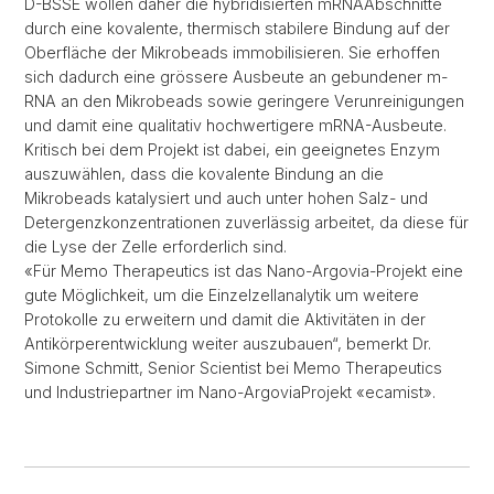
D-BSSE wollen daher die hybridisierten mRNAAbschnitte
durch eine kovalente, thermisch stabilere Bindung auf der
Oberfläche der Mikrobeads immobilisieren. Sie erhoffen
sich dadurch eine grössere Ausbeute an gebundener m-
RNA an den Mikrobeads sowie geringere Verunreinigungen
und damit eine qualitativ hochwertigere mRNA-Ausbeute.
Kritisch bei dem Projekt ist dabei, ein geeignetes Enzym
auszuwählen, dass die kovalente Bindung an die
Mikrobeads katalysiert und auch unter hohen Salz- und
Detergenzkonzentrationen zuverlässig arbeitet, da diese für
die Lyse der Zelle erforderlich sind.
«Für Memo Therapeutics ist das Nano-Argovia-Projekt eine
gute Möglichkeit, um die Einzelzellanalytik um weitere
Protokolle zu erweitern und damit die Aktivitäten in der
Antikörperentwicklung weiter auszubauen“, bemerkt Dr.
Simone Schmitt, Senior Scientist bei Memo Therapeutics
und Industriepartner im Nano-ArgoviaProjekt «ecamist».