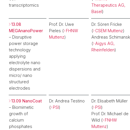
transcriptomics
Therapeutics AG,
Basel
)
13.08
Prof. Dr. Uwe
Dr. Sören Fricke
MEGAnanoPower
Pieles (
FHNW
(
CSEM Muttenz
)
– Disruptive
Muttenz
)
Andreas Schimansk
power storage
(
Aigys AG,
technology
Rheinfelden
)
applying
electrolyte nano
dispersions and
micro/ nano
structured
electrodes
13.09 NanoCoat
Dr. Andrea Testino
Dr. Elisabeth Müller
– Biomimetic
(
PSI
)
(
PSI
)
growth of
Prof. Dr. Michael de
calcium
Wild (
FNHW
phosphates
Muttenz
)