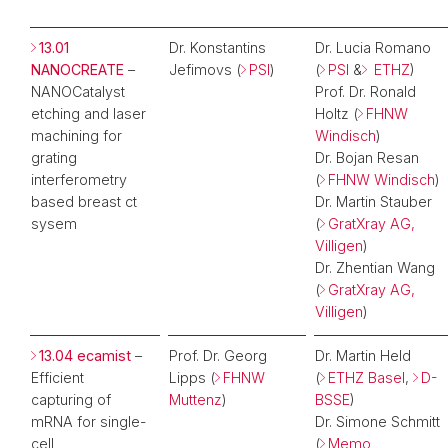
13.01
Dr. Konstantins
Dr. Lucia Romano
NANOCREATE
–
Jefimovs (
PSI
)
(
PSI
&
ETHZ
)
NANOCatalyst
Prof. Dr. Ronald
etching and laser
Holtz (
FHNW
machining for
Windisch
)
grating
Dr. Bojan Resan
interferometry
(
FHNW Windisch
)
based breast ct
Dr. Martin Stauber
sysem
(
GratXray AG,
Villigen
)
Dr. Zhentian Wang
(
GratXray AG,
Villigen
)
13.04 ecamist
–
Prof. Dr. Georg
Dr. Martin Held
Efficient
Lipps (
FHNW
(
ETHZ Basel
,
D-
capturing of
Muttenz
)
BSSE
)
mRNA for single-
Dr. Simone Schmitt
cell
(
Memo