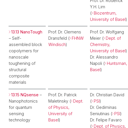
Prof. Dr. Roderick
Y.H. Lim
(
Biozentrum,
University of Basel
)
13.13 NanoTough
Prof. Dr. Clemens
Prof. Dr. Wolfgang
– Self-
Dransfeld (
FHNW
Meier (
Dept. of
assembled block
Windisch
)
Chemistry,
copolymers for
University of Basel
)
nanoscale
Dr. Alessandro
toughening of
Napoli (
Huntsman,
structural
Basel
)
composite
materials
13.15 NQsense
–
Prof. Dr. Patrick
Dr. Christian David
Nanophotonics
Maletinsky (
Dept.
(
PSI
)
for quantum
of Physics,
Dr. Gediminas
sensing
University of
Seniutinas (
PSI
)
technology
Base
l)
Dr. Felipe Favaro
(
Dept. of Physics,