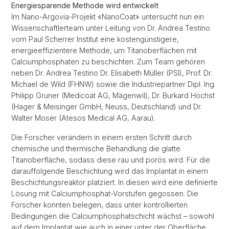
Energiesparende Methode wird entwickelt
Im Nano-Argovia-Projekt «NanoCoat» untersucht nun ein
Wissenschaftlerteam unter Leitung von Dr. Andrea Testino
vom Paul Scherrer Institut eine kostengünstigere,
energieeffizientere Methode, um Titanoberflächen mit
Calciumphosphaten zu beschichten. Zum Team gehören
neben Dr. Andrea Testino Dr. Elisabeth Müller (PSI), Prof. Dr.
Michael de Wild (FHNW) sowie die Industriepartner Dipl. Ing.
Philipp Gruner (Medicoat AG, Mägenwil), Dr. Burkard Höchst
(Hager & Meisinger GmbH, Neuss, Deutschland) und Dr.
Walter Moser (Atesos Medical AG, Aarau).
Die Forscher verändern in einem ersten Schritt durch
chemische und thermische Behandlung die glatte
Titanoberfläche, sodass diese rau und porös wird. Für die
darauffolgende Beschichtung wird das Implantat in einem
Beschichtungsreaktor platziert. In diesen wird eine definierte
Lösung mit Calciumphosphat-Vorstufen gegossen. Die
Forscher konnten belegen, dass unter kontrollierten
Bedingungen die Calciumphosphatschicht wächst – sowohl
auf dem Implantat wie auch in einer unter der Oberfläche