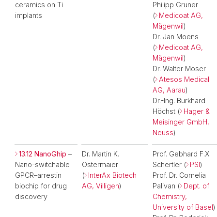
ceramics on Ti
Philipp Gruner
implants
(
Medicoat AG,
Mägenwil
)
Dr. Jan Moens
(
Medicoat AG,
Mägenwil
)
Dr. Walter Moser
(
Atesos Medical
AG, Aarau
)
Dr.-Ing. Burkhard
Höchst (
Hager &
Meisinger GmbH,
Neuss
)
13.12 NanoGhip
–
Dr. Martin K.
Prof. Gebhard F.X.
Nano-switchable
Ostermaier
Schertler (
PSI
)
GPCR–arrestin
(
InterAx Biotech
Prof. Dr. Cornelia
biochip for drug
AG, Villigen
)
Palivan (
Dept. of
discovery
Chemistry,
University of Basel
)