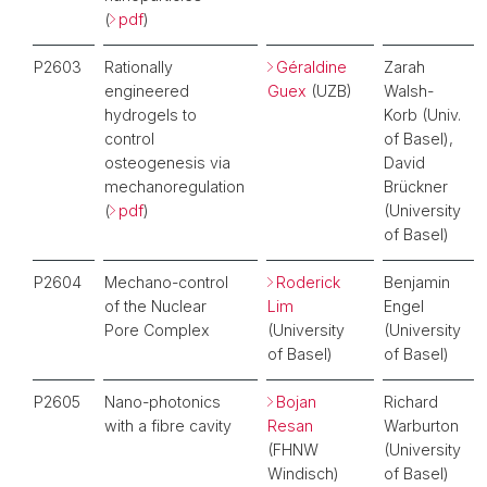
(
pdf
)
P2603
Rationally
Géraldine
Zarah
engineered
Guex
(UZB)
Walsh-
hydrogels to
Korb (Univ.
control
of Basel),
osteogenesis via
David
mechanoregulation
Brückner
(
pdf
)
(University
of Basel)
P2604
Mechano-control
Roderick
Benjamin
of the Nuclear
Lim
Engel
Pore Complex
(University
(University
of Basel)
of Basel)
P2605
Nano-photonics
Bojan
Richard
with a fibre cavity
Resan
Warburton
(FHNW
(University
Windisch)
of Basel)