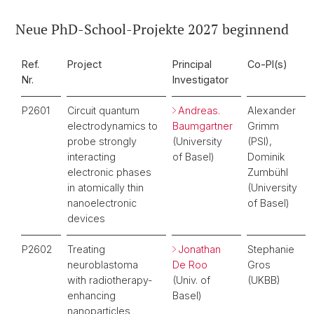
Neue PhD-School-Projekte 2027 beginnend
Ref.
Project
Principal
Co-PI(s)
Nr.
Investigator
P2601
Circuit quantum
Andreas.
Alexander
electrodynamics to
Baumgartner
Grimm
probe strongly
(University
(PSI),
interacting
of Basel)
Dominik
electronic phases
Zumbühl
in atomically thin
(University
nanoelectronic
of Basel)
devices
P2602
Treating
Jonathan
Stephanie
neuroblastoma
De Roo
Gros
with radiotherapy-
(Univ. of
(UKBB)
enhancing
Basel)
nanoparticles