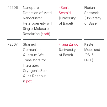
P2606
Nanopore
Sonja
Florian
Detection of Metal-
Schmid
Seebeck
Nanocluster
(University
(University
Heterogeneity with
of Basel)
of Basel)
Single-Molecule
Resolution (
pdf
)
P2607
Strained
Ilaria Zardo
Kirsten
Germanium
(University
Moselund
Quantum-Well
of Basel)
(PSI &
Transistors for
EPFL)
Integrated
Cryogenic Spin
Qubit Readout
(
pdf
)