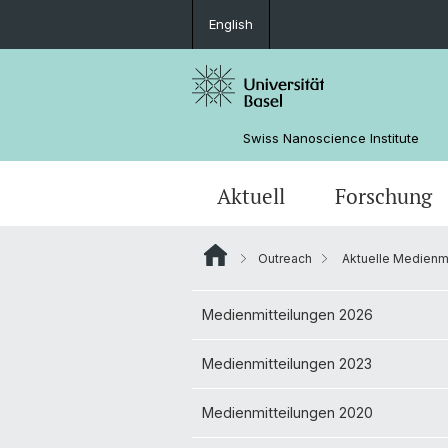
English
Swiss Nanoscience Institute
Aktuell
Forschung
Outreach
Aktuelle Medienmi
SNI-Mitglieder
Erfolgsgeschichten
Netzwerk
Allgemeine Informationen
Nano Imaging Lab
Angebote
Medienmitteilungen 2026
Angewandte Forschung
ANAXAM
Organisation
Masterstudium
Aktuelle Medienmitteilungen/Pos
Medienmitteilungen 2023
Kummerkasten
Veranstaltungen
Medienmitteilungen 2020
Masterfeier
Bilder